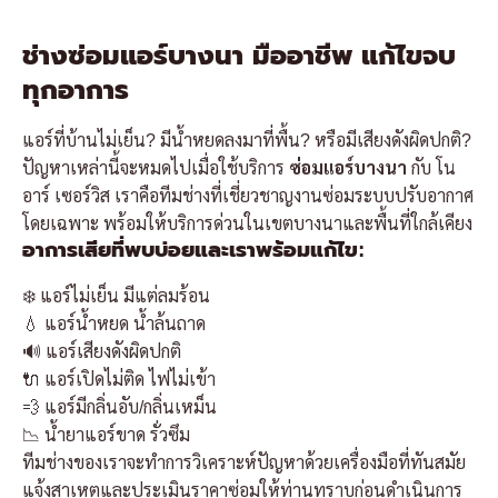
ช่างซ่อมแอร์บางนา มืออาชีพ แก้ไขจบ
ทุกอาการ
แอร์ที่บ้านไม่เย็น? มีน้ำหยดลงมาที่พื้น? หรือมีเสียงดังผิดปกติ?
ปัญหาเหล่านี้จะหมดไปเมื่อใช้บริการ
ซ่อมแอร์บางนา
กับ โน
อาร์ เซอร์วิส เราคือทีมช่างที่เชี่ยวชาญงานซ่อมระบบปรับอากาศ
โดยเฉพาะ พร้อมให้บริการด่วนในเขตบางนาและพื้นที่ใกล้เคียง
อาการเสียที่พบบ่อยและเราพร้อมแก้ไข:
❄️
แอร์ไม่เย็น มีแต่ลมร้อน
💧
แอร์น้ำหยด น้ำล้นถาด
🔊
แอร์เสียงดังผิดปกติ
🔌
แอร์เปิดไม่ติด ไฟไม่เข้า
💨
แอร์มีกลิ่นอับ/กลิ่นเหม็น
📉
น้ำยาแอร์ขาด รั่วซึม
ทีมช่างของเราจะทำการวิเคราะห์ปัญหาด้วยเครื่องมือที่ทันสมัย
แจ้งสาเหตุและประเมินราคาซ่อมให้ท่านทราบก่อนดำเนินการ