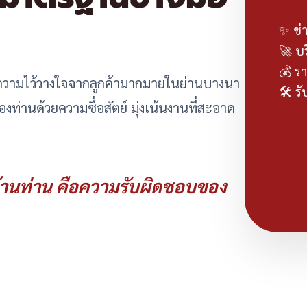
✨ ช่
🚀 บ
💰 รา
ับความไว้วางใจจากลูกค้ามากมายในย่านบางนา
🛠️ 
ท่านด้วยความซื่อสัตย์ มุ่งเน้นงานที่สะอาด
านท่าน คือความรับผิดชอบของ