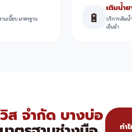
เติมน้ำย
🔋
 งานเนี๊ยบ มาตรฐาน
บริการเติมน
เย็นฉ่ำ
์วิส จำกัด บางบ่อ
 มาตรฐานช่างมือ
ทำไ